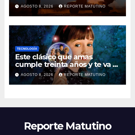
contra la industria militar en
AGOSTO 8, 2026
REPORTE MATUTINO
Kiev
TECNOLOGÍA
Este clásico que amas
cumple treinta años y te va a
sorprender su enorme
AGOSTO 8, 2026
REPORTE MATUTINO
influencia en el cine
Reporte Matutino