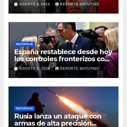
AGOSTO 8, 2026
REPORTE MATUTINO
REPORTAJE
España restablece desde hoy
los controles fronterizos con
Italia tras el rechazo de Roma
AGOSTO 8, 2026
REPORTE MATUTINO
a retirar las restricciones
REPORTAJE
Rusia lanza un ataque con
armas de alta precisión