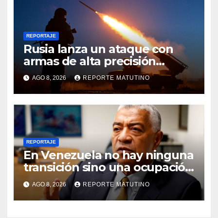
REPORTAJE
Rusia lanza un ataque con
armas de alta precisión
contra la industria militar en
AGO 8, 2026
REPORTE MATUTINO
Kiev
REPORTAJE
En Venezuela no hay ninguna
transición sino una ocupación
a la fuerza
AGO 8, 2026
REPORTE MATUTINO