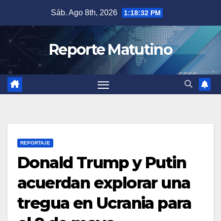
Saltar
Sáb. Ago 8th, 2026
1:18:33 PM
al
contenido
Reporte Matutino
REPORTAJE
Donald Trump y Putin
acuerdan explorar una
tregua en Ucrania para