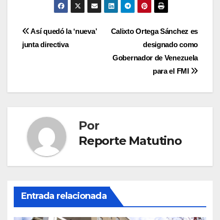
Navegación
Así quedó la ‘nueva’
Calixto Ortega Sánchez es
junta directiva
designado como
de
Gobernador de Venezuela
entradas
para el FMI
Por
Reporte Matutino
Entrada relacionada