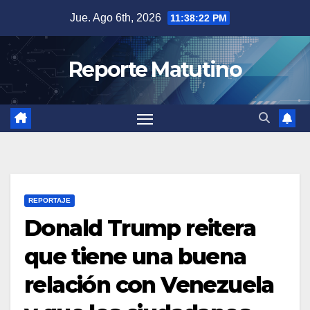
Saltar
Jue. Ago 6th, 2026
11:38:23 PM
al
contenido
Reporte Matutino
REPORTAJE
Donald Trump reitera
que tiene una buena
relación con Venezuela