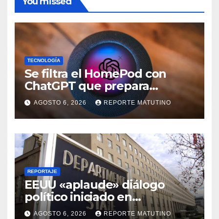
You missed
TECNOLOGÍA
Se filtra el HomePod con
ChatGPT que prepara
OpenAI y su diseño es una
AGOSTO 6, 2026
REPORTE MATUTINO
locura
REPORTAJE
EEUU «aplaude» diálogo
político iniciado en
Venezuela
AGOSTO 6, 2026
REPORTE MATUTINO