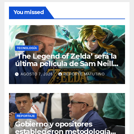
You missed
TECNOLOGÍA
‘The Legend of Zelda’ será la
última película de Sam Neill…
que ya tiene villano
AGOSTO 7, 2026
REPORTE MATUTINO
confirmado
REPORTAJE
Gobierno y opositores
establecieron metodología