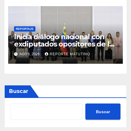
REPORTAJE
Inicia diálogo nacional con
exdiputados opositores de la
AN de 2015
AGO 6, 2026
REPORTE MATUTINO
Buscar
Buscar