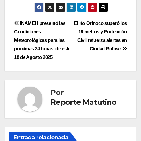
Navegación
INAMEH presentó las
El río Orinoco superó los
Condiciones
18 metros y Protección
de
Meteorológicas para las
Civil refuerza alertas en
entradas
próximas 24 horas, de este
Ciudad Bolívar
18 de Agosto 2025
Por
Reporte Matutino
Entrada relacionada