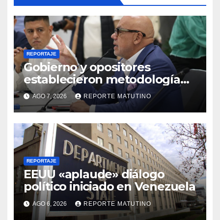
REPORTAJE
Gobierno y opositores
establecieron metodología
para el proceso de diálogo en
AGO 7, 2026
REPORTE MATUTINO
Venezuela
REPORTAJE
EEUU «aplaude» diálogo
político iniciado en Venezuela
AGO 6, 2026
REPORTE MATUTINO