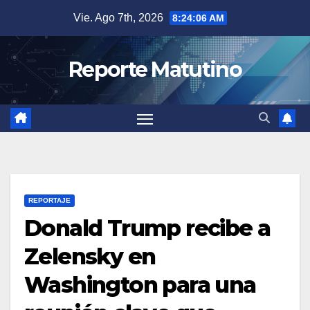
Saltar
Vie. Ago 7th, 2026
8:24:07 AM
al
contenido
Reporte Matutino
REPORTAJE
Donald Trump recibe a
Zelensky en
Washington para una