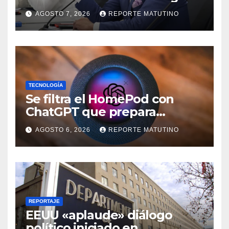
para el proceso de diálogo en
AGOSTO 7, 2026
REPORTE MATUTINO
Venezuela
TECNOLOGÍA
Se filtra el HomePod con
ChatGPT que prepara
OpenAI y su diseño es una
AGOSTO 6, 2026
REPORTE MATUTINO
locura
REPORTAJE
EEUU «aplaude» diálogo
político iniciado en