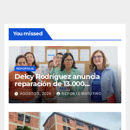
You missed
REPORTAJE
Delcy Rodríguez anuncia
reparación de 13.000
viviendas afectadas por los
AGOSTO 5, 2026
REPORTE MATUTINO
terremotos