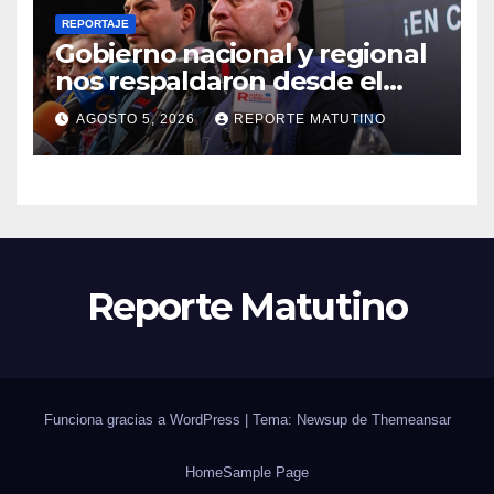
REPORTAJE
Gobierno nacional y regional
nos respaldaron desde el
primer momento tras
AGOSTO 5, 2026
REPORTE MATUTINO
terremotos del 24J
Reporte Matutino
Funciona gracias a WordPress
|
Tema: Newsup de
Themeansar
Home
Sample Page