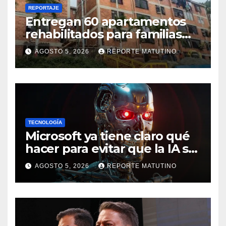
REPORTAJE
Entregan 60 apartamentos
rehabilitados para familias
del urbanismo Ana Victoria
AGOSTO 5, 2026
REPORTE MATUTINO
en La Guaira
TECNOLOGÍA
Microsoft ya tiene claro qué
hacer para evitar que la IA se
salga de control
AGOSTO 5, 2026
REPORTE MATUTINO