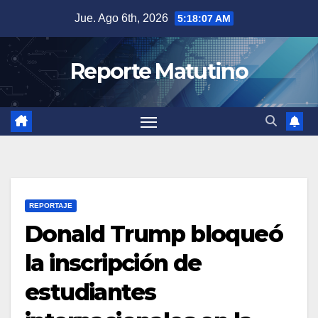
Saltar
Jue. Ago 6th, 2026
5:18:08 AM
al
contenido
Reporte Matutino
REPORTAJE
Donald Trump bloqueó
la inscripción de
estudiantes