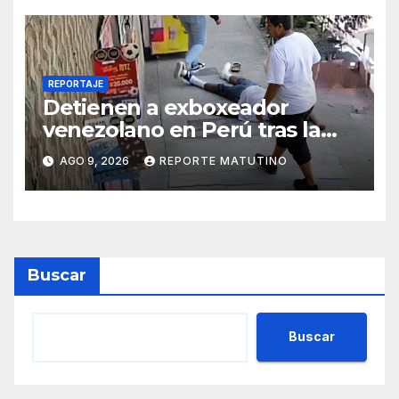
REPORTAJE
Detienen a exboxeador
venezolano en Perú tras la
muerte de mototaxista
AGO 9, 2026
REPORTE MATUTINO
durante una riña
Buscar
Buscar