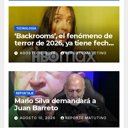
TECNOLOGÍA
‘Backrooms’, el fenómeno de
terror de 2026, ya tiene fecha
de estreno en HBO Max
AGOSTO 10, 2026
REPORTE MATUTINO
REPORTAJE
Mario Silva demandará a
Juan Barreto
AGOSTO 10, 2026
REPORTE MATUTINO