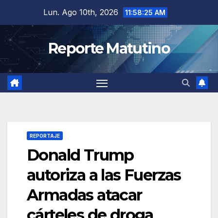
Saltar
Lun. Ago 10th, 2026
11:58:26 AM
al
contenido
Reporte Matutino
REPORTAJE
Donald Trump
autoriza a las Fuerzas
Armadas atacar
cárteles de droga