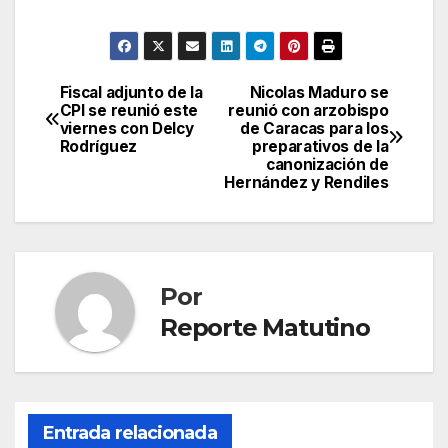
Fiscal adjunto de la
Nicolas Maduro se
Navegación
CPI se reunió este
reunió con arzobispo
viernes con Delcy
de Caracas para los
de
Rodríguez
preparativos de la
canonización de
entradas
Hernández y Rendiles
Por
Reporte Matutino
Entrada relacionada