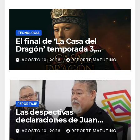
TECNOLOGÍA
El final de ‘La Casa del
Dragón’ temporada 3,
explicado: ¿Quién muere y
AGOSTO 10, 2026
REPORTE MATUTINO
qué pasa con el Trono de
Hierro?
REPORTAJE
Las despectivas
declaraciones de Juan
Barreto sobre María Corina
AGOSTO 10, 2026
REPORTE MATUTINO