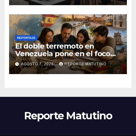
REPORTAJE
El doble terremoto en
Venezuela pone en el foco
las alternativas legales para
AGOSTO 7, 2026
REPORTE MATUTINO
solicitar la nacionalidad por
parte de personas con
vínculos familiares en España
y Portugal
Reporte Matutino