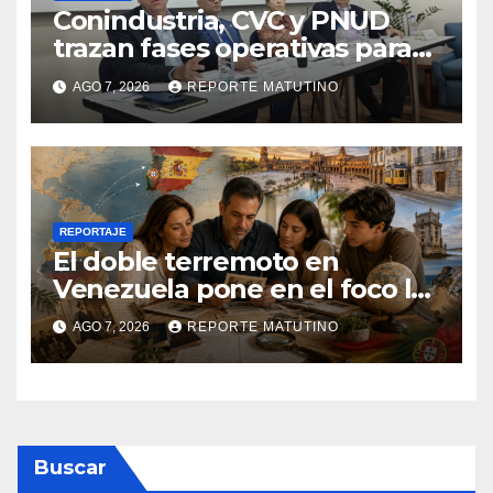
Conindustria, CVC y PNUD
trazan fases operativas para
reconstruir a Venezuela
AGO 7, 2026
REPORTE MATUTINO
REPORTAJE
El doble terremoto en
Venezuela pone en el foco las
alternativas legales para
AGO 7, 2026
REPORTE MATUTINO
solicitar la nacionalidad por
parte de personas con
vínculos familiares en España
y Portugal
Buscar