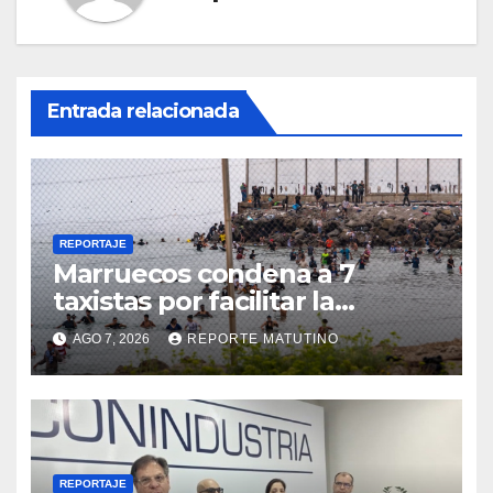
Entrada relacionada
REPORTAJE
Marruecos condena a 7
taxistas por facilitar la
migración irregular hacia
AGO 7, 2026
REPORTE MATUTINO
Ceuta
REPORTAJE