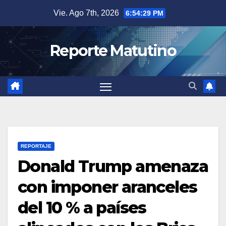
Saltar
Vie. Ago 7th, 2026
6:54:30 PM
al
contenido
Reporte Matutino
REPORTAJE
Donald Trump amenaza
con imponer aranceles
del 10 % a países