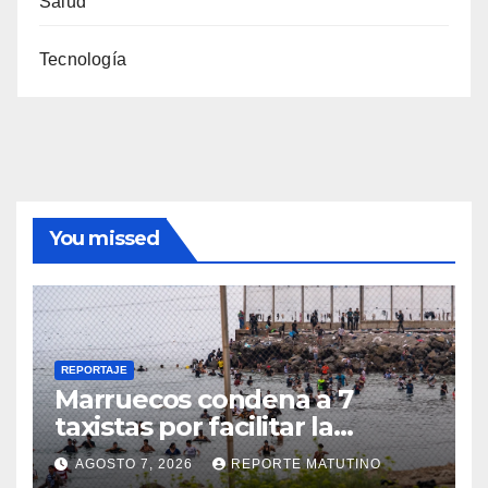
Salud
Tecnología
You missed
REPORTAJE
Marruecos condena a 7
taxistas por facilitar la
migración irregular hacia
AGOSTO 7, 2026
REPORTE MATUTINO
Ceuta