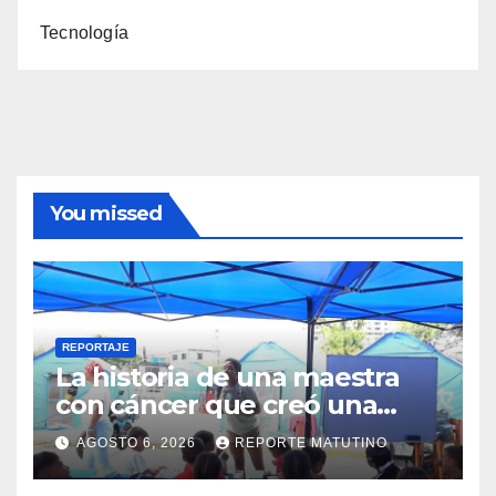
Tecnología
You missed
REPORTAJE
La historia de una maestra
con cáncer que creó una
escuelita para niños
AGOSTO 6, 2026
REPORTE MATUTINO
damnificados en La Guaira