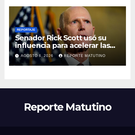
REPORTAJE
Senador Rick Scott usó su
influencia para acelerar las
elecciones en Venezuela
AGOSTO 6, 2026
REPORTE MATUTINO
Reporte Matutino