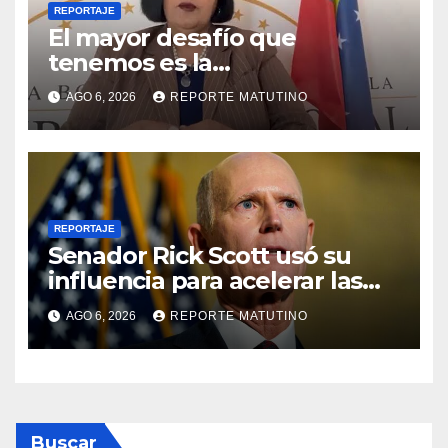
REPORTAJE
El mayor desafío que
tenemos es la
reinstitucionalización
AGO 6, 2026
REPORTE MATUTINO
REPORTAJE
Senador Rick Scott usó su
influencia para acelerar las
elecciones en Venezuela
AGO 6, 2026
REPORTE MATUTINO
Buscar