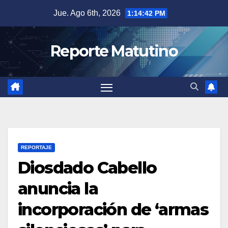
Saltar
Jue. Ago 6th, 2026
1:14:43 PM
al
contenido
Reporte Matutino
REPORTAJE
Diosdado Cabello
anuncia la
incorporación de ‘armas