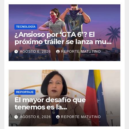
TECNOLOGÍA
¿Ansioso por ‘GTA 6’? El
próximo tráiler se lanza muy
pronto… en Netflix
AGOSTO 6, 2026
REPORTE MATUTINO
REPORTAJE
El mayor desafío que
tenemos es la
reinstitucionalización
AGOSTO 6, 2026
REPORTE MATUTINO