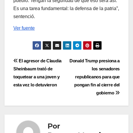
pueblo. Tengan la seguridad de que eso será así.
Es una tarea fundamental: la defensa de la patria”,
sentenció.
Ver fuente
Navegación
El agresor de Claudia
Donald Trump presiona a
Sheinbaum trató de
los senadores
de
toquetear a una joven y
republicanos para que
entradas
esta vez lo detuvieron
pongan fin al cierre del
gobierno
Por