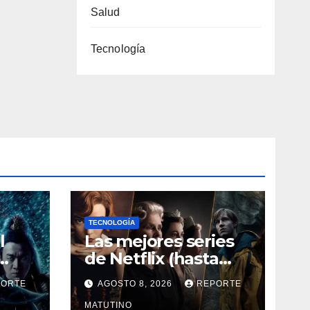
Salud
Tecnología
TECNOLOGÍA
l
Las mejores series
de Netflix (hasta
os
agosto 2026)
PORTE
AGOSTO 8, 2026
REPORTE
MATUTINO