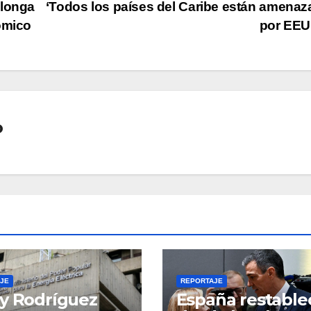
olonga
‘Todos los países del Caribe están amena
ómico
por EEU
o
JE
REPORTAJE
y Rodríguez
España restable