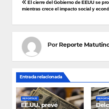
Navegación
El cierre del Gobierno de EEUU se pr
mientras crece el impacto social y econ
de
entradas
Por
Reporte Matutin
Entrada relacionada
REPORTAJE
REPORTA
EE.UU. prevé
Delc