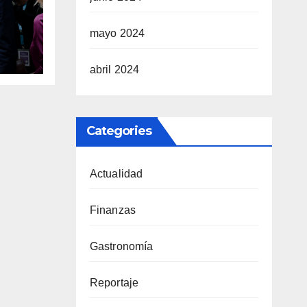
mayo 2024
hazo
abril 2024
r
Categories
Actualidad
Finanzas
Gastronomía
Reportaje