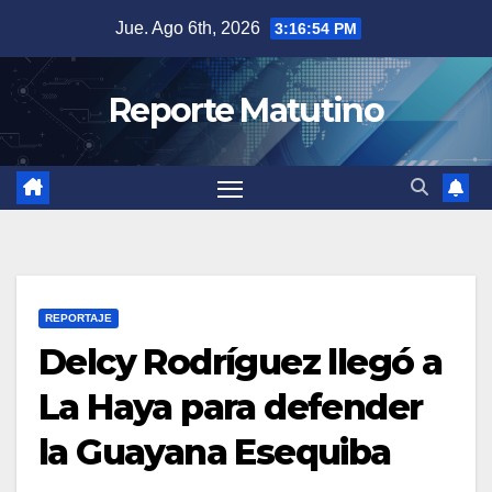
Saltar
Jue. Ago 6th, 2026
3:16:55 PM
al
contenido
Reporte Matutino
REPORTAJE
Delcy Rodríguez llegó a
La Haya para defender
la Guayana Esequiba