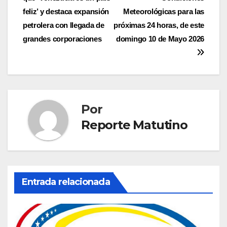
de
feliz’ y destaca expansión
Meteorológicas para las
entradas
petrolera con llegada de
próximas 24 horas, de este
grandes corporaciones
domingo 10 de Mayo 2026
Por
Reporte Matutino
Entrada relacionada