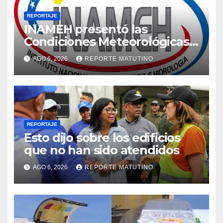
REPORTAJE
INAMEH presentó las
Condiciones Meteorológicas
para las próximas 24 horas,
AGO 6, 2026
REPORTE MATUTINO
de este jueves 6 de agosto
2026
REPORTAJE
Esto dijo sobre los edificios
que no han sido atendidos
AGO 6, 2026
REPORTE MATUTINO