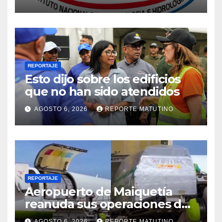
de este jueves 6 de agosto
2026
REPORTAJE
Esto dijo sobre los edificios
que no han sido atendidos
AGOSTO 6, 2026
REPORTE MATUTINO
REPORTAJE
Aeropuerto de Maiquetía
reanuda sus operaciones de
carga con primer vuelo
AGOSTO 6, 2026
REPORTE MATUTINO