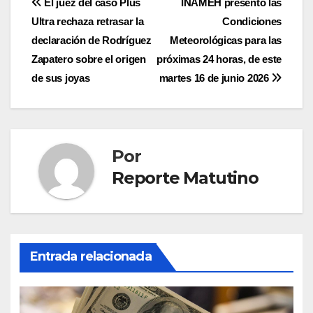
Navegación
El juez del caso Plus
INAMEH presentó las
Ultra rechaza retrasar la
Condiciones
de
declaración de Rodríguez
Meteorológicas para las
entradas
Zapatero sobre el origen
próximas 24 horas, de este
de sus joyas
martes 16 de junio 2026
Por
Reporte Matutino
Entrada relacionada