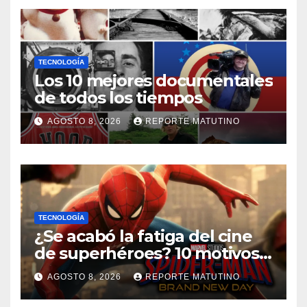
TECNOLOGÍA
Los 10 mejores documentales
de todos los tiempos
AGOSTO 8, 2026
REPORTE MATUTINO
TECNOLOGÍA
¿Se acabó la fatiga del cine
de superhéroes? 10 motivos
por los que ‘Spider-Man:
AGOSTO 8, 2026
REPORTE MATUTINO
Brand New Day» desmiente
esa teoría