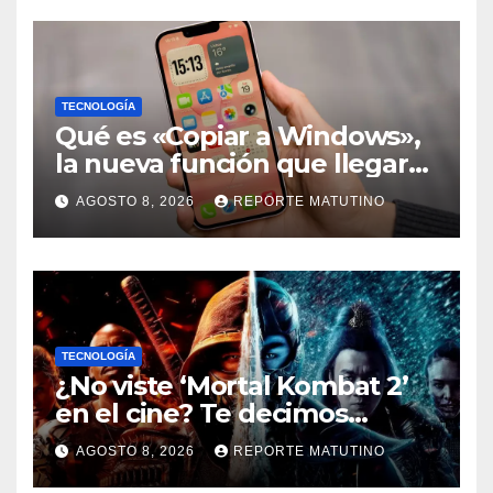
TECNOLOGÍA
Qué es «Copiar a Windows»,
la nueva función que llegará
al iPhone solo para Europa
AGOSTO 8, 2026
REPORTE MATUTINO
TECNOLOGÍA
¿No viste ‘Mortal Kombat 2’
en el cine? Te decimos
dónde verla en streaming
AGOSTO 8, 2026
REPORTE MATUTINO
ahora mismo y te damos tres