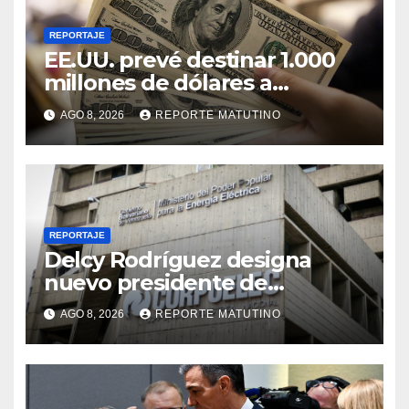
REPORTAJE
EE.UU. prevé destinar 1.000
millones de dólares a
Colombia para un paquete de
AGO 8, 2026
REPORTE MATUTINO
seguridad
REPORTAJE
Delcy Rodríguez designa
nuevo presidente de
Corpoelec y nuevo
AGO 8, 2026
REPORTE MATUTINO
viceministro de Servicios
Eléctricos