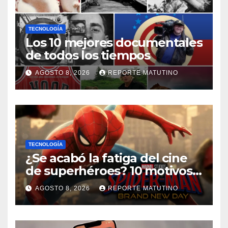
TECNOLOGÍA
Los 10 mejores documentales
de todos los tiempos
AGOSTO 8, 2026
REPORTE MATUTINO
TECNOLOGÍA
¿Se acabó la fatiga del cine
de superhéroes? 10 motivos
por los que ‘Spider-Man:
AGOSTO 8, 2026
REPORTE MATUTINO
Brand New Day» desmiente
esa teoría