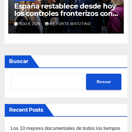
España restablece desde hoy
los controles fronterizos con
Italia tras el rechazo de Roma
AGO 8, 2026
REPORTE MATUTINO
a retirar las restricciones
Buscar
Buscar
Recent Posts
Los 10 mejores documentales de todos los tiempos