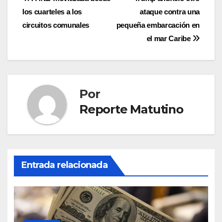
Navegación
los cuarteles a los
ataque contra una
de
circuitos comunales
pequeña embarcación en
entradas
el mar Caribe
Por
Reporte Matutino
Entrada relacionada