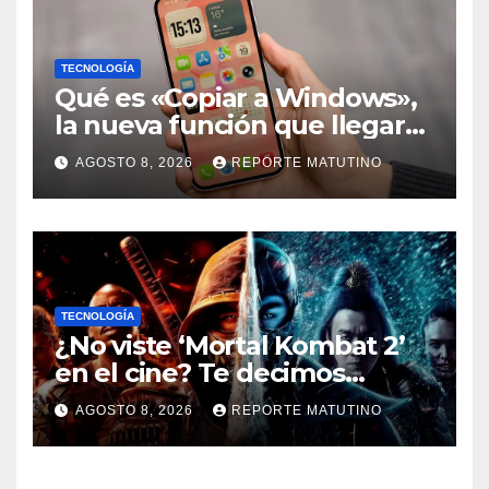
TECNOLOGÍA
Qué es «Copiar a Windows»,
la nueva función que llegará
al iPhone solo para Europa
AGOSTO 8, 2026
REPORTE MATUTINO
TECNOLOGÍA
¿No viste ‘Mortal Kombat 2’
en el cine? Te decimos
dónde verla en streaming
AGOSTO 8, 2026
REPORTE MATUTINO
ahora mismo y te damos tres
razones para hacerlo