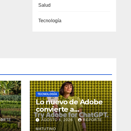
Salud
Tecnología
TECNOLOGÍA
Lo nuevo de Adobe
convierte a
a a
ChatGPT en un
PORTE
AGOSTO 6, 2026
REPORTE
ciar
estudio de diseño
MATUTINO