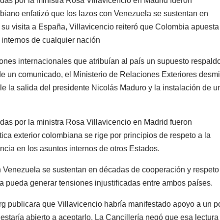
idas por la ministra Rosa Villavicencio en Madrid fueron
mbiano enfatizó que los lazos con Venezuela se sustentan en
u visita a España, Villavicencio reiteró que Colombia apuesta
 internos de cualquier nación
ones internacionales que atribuían al país un supuesto respald
 de un comunicado, el Ministerio de Relaciones Exteriores desmi
le la salida del presidente Nicolás Maduro y la instalación de u
idas por la ministra Rosa Villavicencio en Madrid fueron
tica exterior colombiana se rige por principios de respeto a la
encia en los asuntos internos de otros Estados.
on Venezuela se sustentan en décadas de cooperación y respeto
a pueda generar tensiones injustificadas entre ambos países.
g publicara que Villavicencio habría manifestado apoyo a un p
staría abierto a aceptarlo. La Cancillería negó que esa lectura