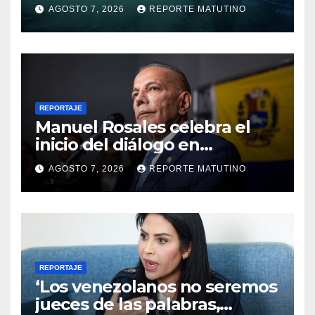
para las próximas 24 horas,
AGOSTO 7, 2026
REPORTE MATUTINO
de este viernes 7 de agosto
2026
REPORTAJE
Manuel Rosales celebra el
inicio del diálogo en
Venezuela y destaca el
AGOSTO 7, 2026
REPORTE MATUTINO
respaldo de EEUU
REPORTAJE
‘Los venezolanos no seremos
jueces de las palabras,