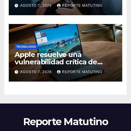
seremos testigos de los
AGOSTO 7, 2026
REPORTE MATUTINO
resultados’
TECNOLOGÍA
Apple resuelve una
vulnerabilidad crítica de
macOS: actualiza tu Mac
AGOSTO 7, 2026
REPORTE MATUTINO
ahora
Reporte Matutino