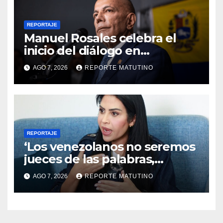
REPORTAJE
Manuel Rosales celebra el
inicio del diálogo en
Venezuela y destaca el
AGO 7, 2026
REPORTE MATUTINO
respaldo de EEUU
REPORTAJE
‘Los venezolanos no seremos
jueces de las palabras,
seremos testigos de los
AGO 7, 2026
REPORTE MATUTINO
resultados’