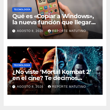
TECNOLOGÍA
Qué es «Copiar a Windows»,
la nueva función que llegará
al iPhone solo para Europa
AGOSTO 8, 2026
REPORTE MATUTINO
TECNOLOGÍA
¿No viste ‘Mortal Kombat 2’
en el cine? Te decimos
dónde verla en streaming
AGOSTO 8, 2026
REPORTE MATUTINO
ahora mismo y te damos tres
razones para hacerlo