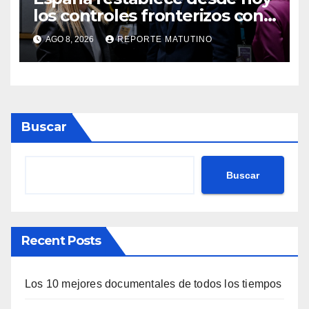
los controles fronterizos con
Italia tras el rechazo de Roma
AGO 8, 2026
REPORTE MATUTINO
a retirar las restricciones
Buscar
Buscar
Recent Posts
Los 10 mejores documentales de todos los tiempos