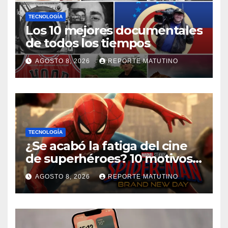
TECNOLOGÍA
Los 10 mejores documentales
de todos los tiempos
AGOSTO 8, 2026
REPORTE MATUTINO
TECNOLOGÍA
¿Se acabó la fatiga del cine
de superhéroes? 10 motivos
por los que ‘Spider-Man:
AGOSTO 8, 2026
REPORTE MATUTINO
Brand New Day» desmiente
esa teoría