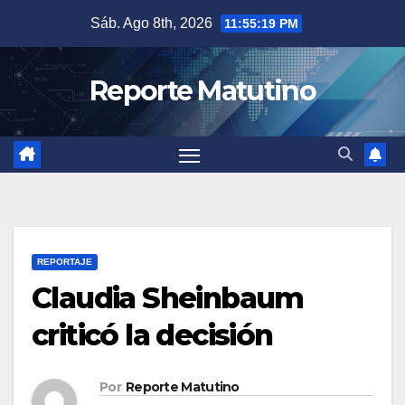
Saltar
Sáb. Ago 8th, 2026
11:55:20 PM
al
contenido
Reporte Matutino
REPORTAJE
Claudia Sheinbaum
criticó la decisión
Por
Reporte Matutino