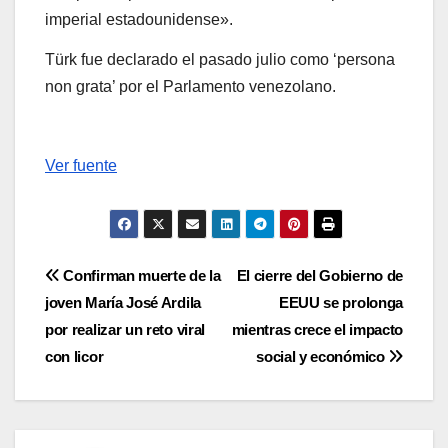
imperial estadounidense».
Türk fue declarado el pasado julio como ‘persona
non grata’ por el Parlamento venezolano.
Ver fuente
Navegación
Confirman muerte de la
El cierre del Gobierno de
joven María José Ardila
EEUU se prolonga
de
por realizar un reto viral
mientras crece el impacto
entradas
con licor
social y económico