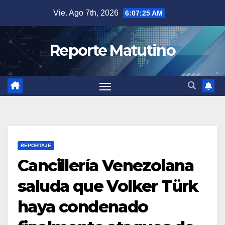
Saltar
Vie. Ago 7th, 2026
6:07:25 AM
al
contenido
Reporte Matutino
REPORTAJE
Cancillería Venezolana
saluda que Volker Türk
haya condenado