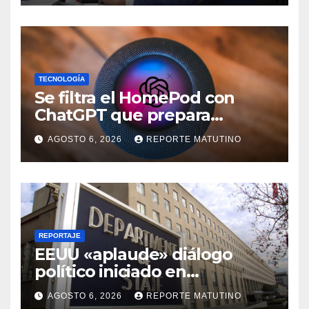
TECNOLOGÍA
Se filtra el HomePod con
ChatGPT que prepara
OpenAI y su diseño es una
AGOSTO 6, 2026
REPORTE MATUTINO
locura
REPORTAJE
EEUU «aplaude» diálogo
político iniciado en
Venezuela
AGOSTO 6, 2026
REPORTE MATUTINO