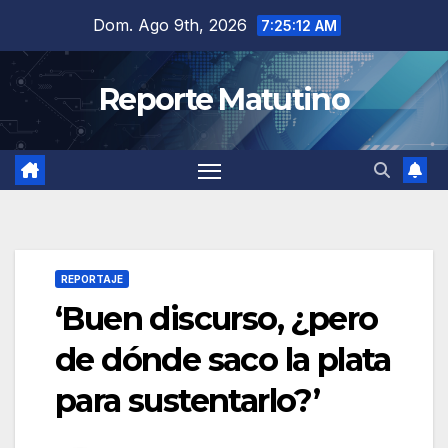
Saltar
Dom. Ago 9th, 2026
7:25:13 AM
al
contenido
Reporte Matutino
REPORTAJE
‘Buen discurso, ¿pero
de dónde saco la plata
para sustentarlo?’