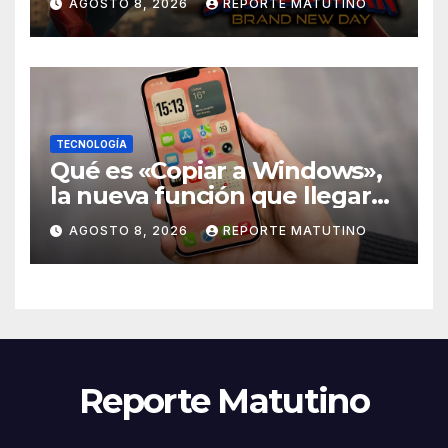
AGOSTO 8, 2026
REPORTE MATUTINO
Brand New Day» desmiente
esa teoría
TECNOLOGÍA
Qué es «Copiar a Windows»,
la nueva función que llegará
al iPhone solo para Europa
AGOSTO 8, 2026
REPORTE MATUTINO
Reporte Matutino