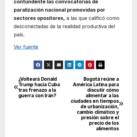
contundente las convocatorias de
paralización nacional promovidas por
sectores opositores,
a las que calificó como
desconectadas de la realidad productiva del
país.
Ver fuente
¿Volteará Donald
Bogotá reúne a
Navegación
Trump hacia Cuba
América Latina para
tras frenazo a la
discutir cómo
de
guerra con Irán?
alimentar a las
ciudades en tiempos
entradas
de urbanización,
cambio climático y
presión sobre el
precio de los
alimentos