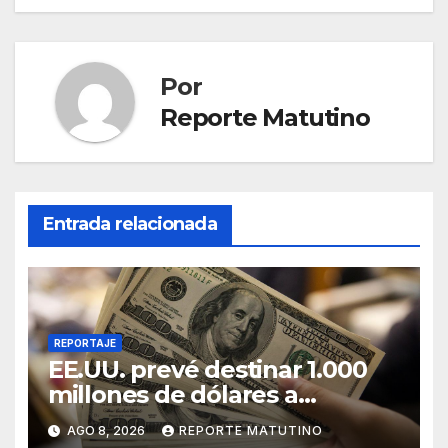
Por
Reporte Matutino
Entrada relacionada
REPORTAJE
EE.UU. prevé destinar 1.000
millones de dólares a
Colombia para un paquete de
AGO 8, 2026
REPORTE MATUTINO
seguridad