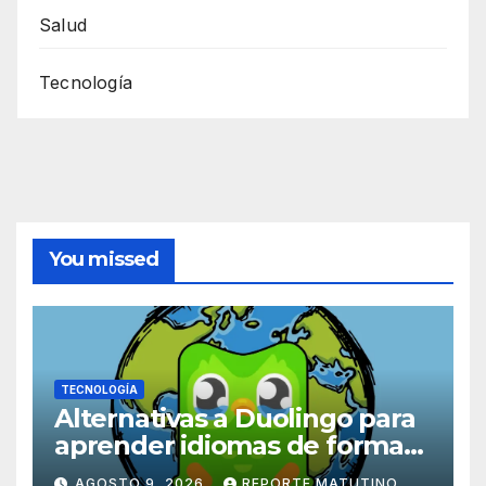
Salud
Tecnología
You missed
TECNOLOGÍA
Alternativas a Duolingo para
aprender idiomas de forma
práctica, inmersiva y divertida
AGOSTO 9, 2026
REPORTE MATUTINO