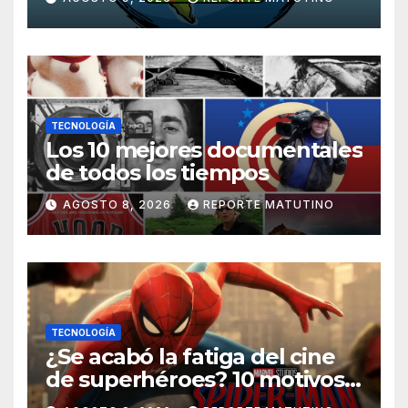
TECNOLOGÍA
Los 10 mejores documentales
de todos los tiempos
AGOSTO 8, 2026
REPORTE MATUTINO
TECNOLOGÍA
¿Se acabó la fatiga del cine
de superhéroes? 10 motivos
por los que ‘Spider-Man: