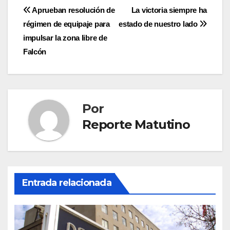
Navegación
Aprueban resolución de
La victoria siempre ha
régimen de equipaje para
estado de nuestro lado
de
impulsar la zona libre de
entradas
Falcón
Por
Reporte Matutino
Entrada relacionada