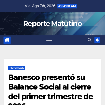
Saltar
Vie. Ago 7th, 2026
4:04:01 AM
al
contenido
Reporte Matutino
REPORTAJE
Banesco presentó su
Balance Social al cierre
del primer trimestre de