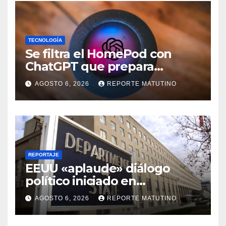
TECNOLOGÍA
Se filtra el HomePod con
ChatGPT que prepara
OpenAI y su diseño es una
AGOSTO 6, 2026
REPORTE MATUTINO
locura
REPORTAJE
EEUU «aplaude» diálogo
político iniciado en
Venezuela
AGOSTO 6, 2026
REPORTE MATUTINO