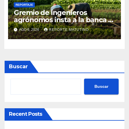
REPORTAJE
Gremio de ingenieros
agrónomos insta a la banca a
financiar la agricultura
AGO 6, 2026
REPORTE MATUTINO
familiar
Buscar
Buscar
Recent Posts