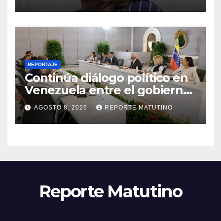
REPORTAJE
Continúa diálogo político en
Venezuela entre el gobierno
y la oposición
AGOSTO 8, 2026
REPORTE MATUTINO
Reporte Matutino