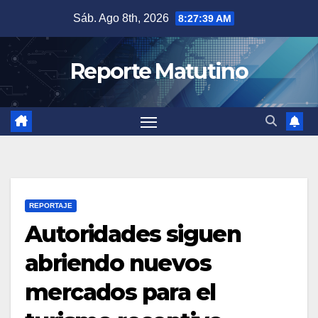
Saltar
Sáb. Ago 8th, 2026
8:27:40 AM
al
contenido
Reporte Matutino
REPORTAJE
Autoridades siguen
abriendo nuevos
mercados para el