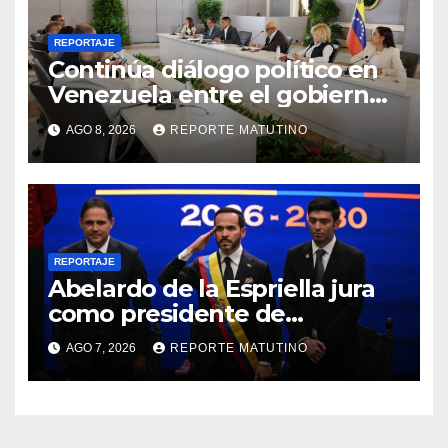
REPORTAJE
Continúa diálogo político en
Venezuela entre el gobierno
y la oposición
AGO 8, 2026
REPORTE MATUTINO
REPORTAJE
Abelardo de la Espriella jura
como presidente de
Colombia para el periodo
AGO 7, 2026
REPORTE MATUTINO
2026-2030