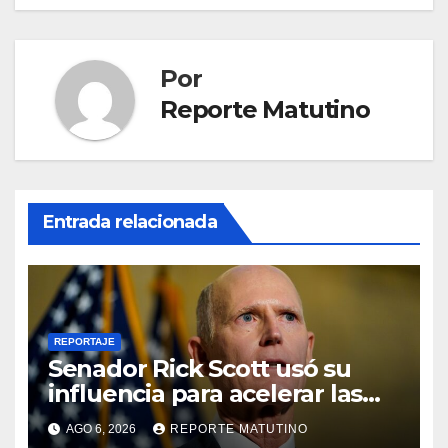
Por
Reporte Matutino
Entrada relacionada
REPORTAJE
Senador Rick Scott usó su
influencia para acelerar las
elecciones en Venezuela
AGO 6, 2026
REPORTE MATUTINO