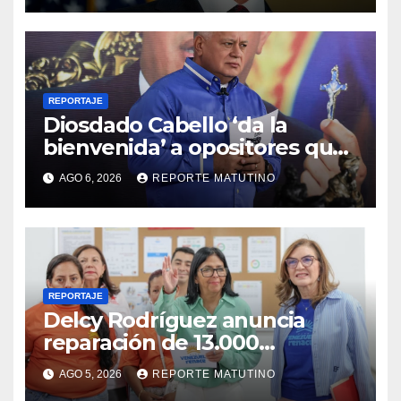
REPORTAJE
Diosdado Cabello ‘da la
bienvenida’ a opositores que
llegaron al país para diálogo
AGO 6, 2026
REPORTE MATUTINO
con el gobierno
REPORTAJE
Delcy Rodríguez anuncia
reparación de 13.000
viviendas afectadas por los
AGO 5, 2026
REPORTE MATUTINO
terremotos