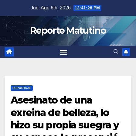
Saltar
Jue. Ago 6th, 2026
12:41:29 PM
al
contenido
Reporte Matutino
REPORTAJE
Asesinato de una
exreina de belleza, lo
hizo su propia suegra y