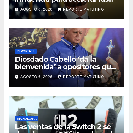
elecciones en Venezuela
AGOSTO 6, 2026
REPORTE MATUTINO
REPORTAJE
Diosdado Cabello ‘da la
bienvenida’ a opositores que
llegaron al país para diálogo
AGOSTO 6, 2026
REPORTE MATUTINO
con el gobierno
TECNOLOGÍA
Las ventas de la Switch 2 se