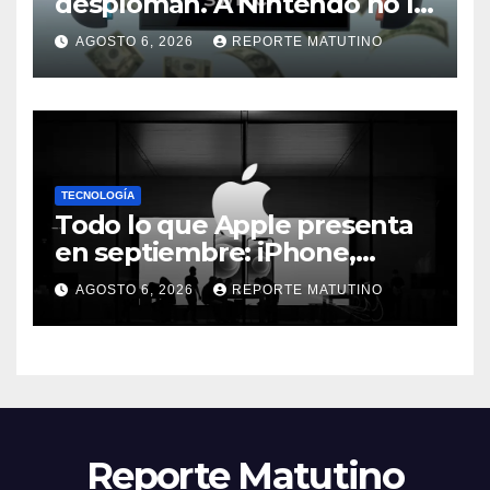
desploman. A Nintendo no le
preocupa (y por una buena
AGOSTO 6, 2026
REPORTE MATUTINO
razón)
TECNOLOGÍA
Todo lo que Apple presenta
en septiembre: iPhone,
plegables, relojes y ¿One
AGOSTO 6, 2026
REPORTE MATUTINO
More Thing?
Reporte Matutino