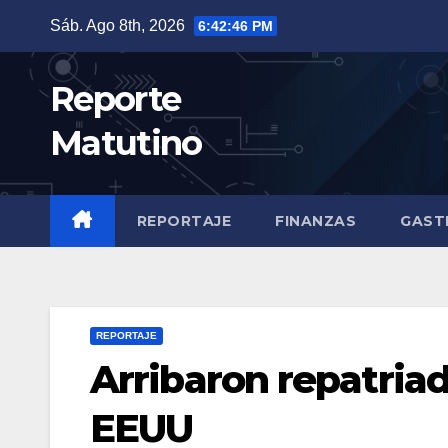
Saltar
Sáb. Ago 8th, 2026
6:42:47 PM
al
contenido
Reporte
Matutino
REPORTAJE
FINANZAS
GAST
REPORTAJE
Arribaron repatria
EEUU