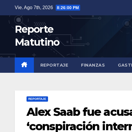
Saltar
Vie. Ago 7th, 2026
8:26:01 PM
al
contenido
Reporte
Matutino
REPORTAJE
FINANZAS
GAST
REPORTAJE
Alex Saab fue acusa
‘conspiración inter