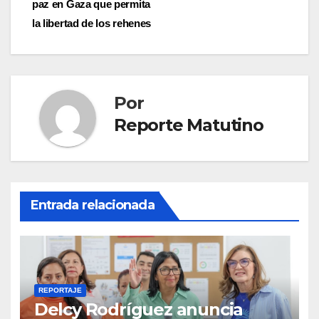
entradas
paz en Gaza que permita
la libertad de los rehenes
Por
Reporte Matutino
Entrada relacionada
REPORTAJE
Delcy Rodríguez anuncia