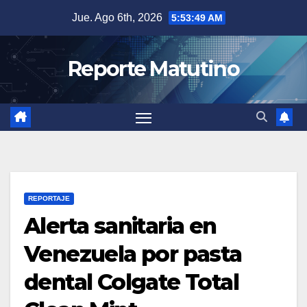
Saltar
Jue. Ago 6th, 2026
5:53:50 AM
al
contenido
Reporte Matutino
REPORTAJE
Alerta sanitaria en
Venezuela por pasta
dental Colgate Total