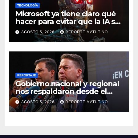
TECNOLOGÍA
Microsoft ya tiene claro qué
hacer para evitar que la IA se
salga de control
AGOSTO 5, 2026
REPORTE MATUTINO
REPORTAJE
Gobierno nacional y regional
nos respaldaron desde el
primer momento tras
AGOSTO 5, 2026
REPORTE MATUTINO
terremotos del 24J