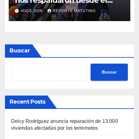
nos respaldaron desde el
primer momento tras
AGO 5, 2026
REPORTE MATUTINO
terremotos del 24J
Buscar
Buscar
Recent Posts
Delcy Rodríguez anuncia reparación de 13.000
viviendas afectadas por los terremotos