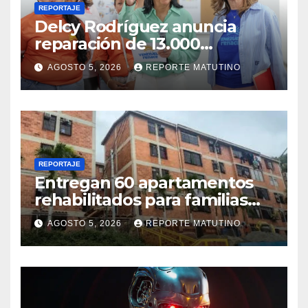
REPORTAJE
Delcy Rodríguez anuncia
reparación de 13.000
viviendas afectadas por los
AGOSTO 5, 2026
REPORTE MATUTINO
terremotos
REPORTAJE
Entregan 60 apartamentos
rehabilitados para familias
del urbanismo Ana Victoria
AGOSTO 5, 2026
REPORTE MATUTINO
en La Guaira