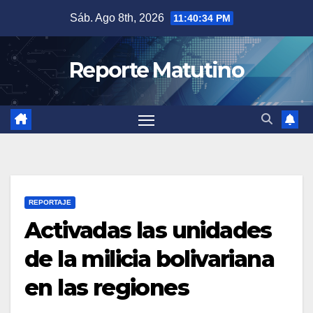
Saltar
Sáb. Ago 8th, 2026
11:40:35 PM
al
contenido
Reporte Matutino
REPORTAJE
Activadas las unidades
de la milicia bolivariana
en las regiones