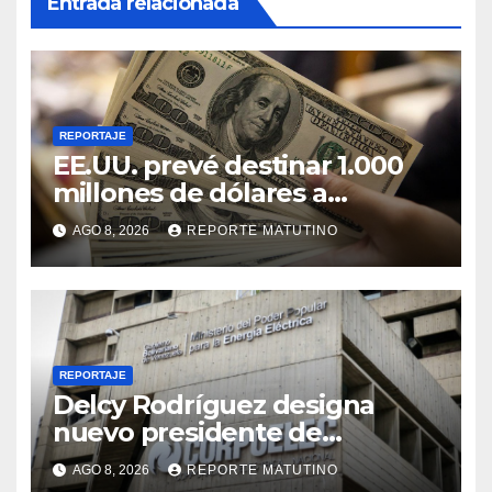
Entrada relacionada
REPORTAJE
EE.UU. prevé destinar 1.000
millones de dólares a
Colombia para un paquete de
AGO 8, 2026
REPORTE MATUTINO
seguridad
REPORTAJE
Delcy Rodríguez designa
nuevo presidente de
Corpoelec y nuevo
AGO 8, 2026
REPORTE MATUTINO
viceministro de Servicios