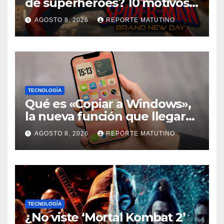
de superhéroes? 10 motivos
por los que ‘Spider-Man:
AGOSTO 8, 2026
REPORTE MATUTINO
Brand New Day» desmiente
esa teoría
TECNOLOGÍA
Qué es «Copiar a Windows»,
la nueva función que llegará
al iPhone solo para Europa
AGOSTO 8, 2026
REPORTE MATUTINO
TECNOLOGÍA
¿No viste ‘Mortal Kombat 2’