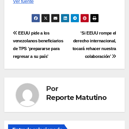
Ver fuente
Navegación
EEUU pide a los
‘Si EEUU rompe el
venezolanos beneficiarios
derecho internacional,
de
de TPS ‘prepararse para
tocará rehacer nuestra
entradas
regresar a su país’
colaboración’
Por
Reporte Matutino