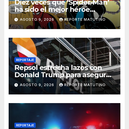
Diez veces que ‘Spider-Man’
ha sido el mejor héroe
del cómic
AGOSTO 9, 2026
REPORTE MATUTINO
REPORTAJE
Repsol estrecha lazos con
Donald Trump para asegurar
negocios en Venezuela
AGOSTO 9, 2026
REPORTE MATUTINO
REPORTAJE