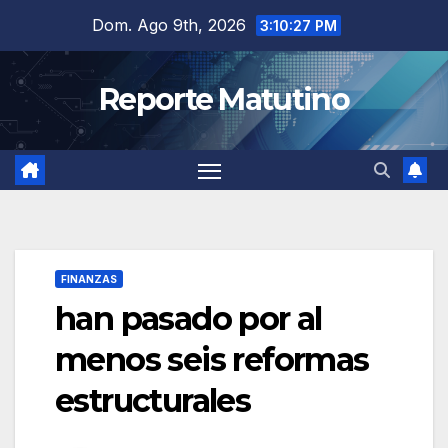
Saltar
Dom. Ago 9th, 2026
3:10:28 PM
al
contenido
Reporte Matutino
FINANZAS
han pasado por al
menos seis reformas
estructurales