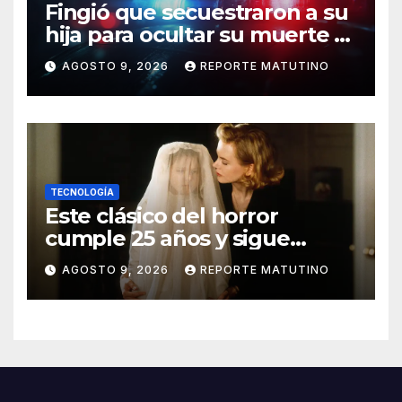
Fingió que secuestraron a su
hija para ocultar su muerte y
así la policía descubrió el
AGOSTO 9, 2026
REPORTE MATUTINO
engaño
TECNOLOGÍA
Este clásico del horror
cumple 25 años y sigue
siendo estupendo (y lo
AGOSTO 9, 2026
REPORTE MATUTINO
puedes ver en Netflix)