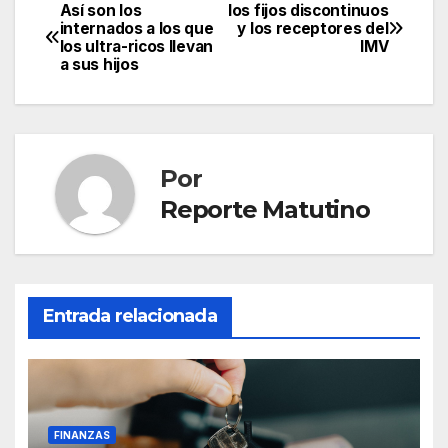
Así son los
los fijos discontinuos
Navegación
internados a los que
y los receptores del
los ultra-ricos llevan
IMV
de
a sus hijos
entradas
Por
Reporte Matutino
Entrada relacionada
FINANZAS