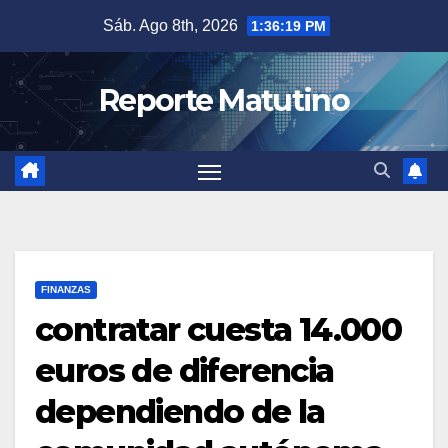
Saltar
Sáb. Ago 8th, 2026
1:36:20 PM
al
contenido
Reporte Matutino
FINANZAS
contratar cuesta 14.000
euros de diferencia
dependiendo de la