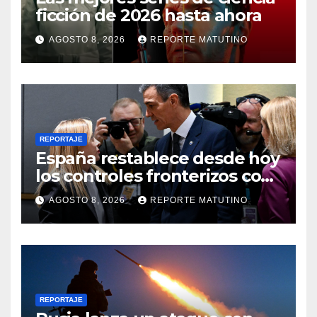
ficción de 2026 hasta ahora
AGOSTO 8, 2026
REPORTE MATUTINO
REPORTAJE
España restablece desde hoy
los controles fronterizos con
Italia tras el rechazo de Roma
AGOSTO 8, 2026
REPORTE MATUTINO
a retirar las restricciones
REPORTAJE