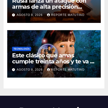
Rusia lanza un ataque con
armas de alta precisión
contra la industria militar en
AGOSTO 8, 2026
REPORTE MATUTINO
Kiev
TECNOLOGÍA
Este clásico que amas
cumple treinta años y te va a
sorprender su enorme
AGOSTO 8, 2026
REPORTE MATUTINO
influencia en el cine