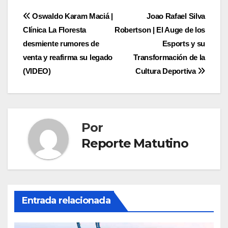
Navegación
Oswaldo Karam Maciá |
Joao Rafael Silva
Clínica La Floresta
Robertson | El Auge de los
de
desmiente rumores de
Esports y su
entradas
venta y reafirma su legado
Transformación de la
(VIDEO)
Cultura Deportiva
Por
Reporte Matutino
Entrada relacionada