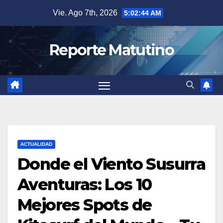
Saltar
Vie. Ago 7th, 2026
5:02:45 AM
al
contenido
Reporte Matutino
ACTUALIDAD
Donde el Viento Susurra
Aventuras: Los 10
Mejores Spots de