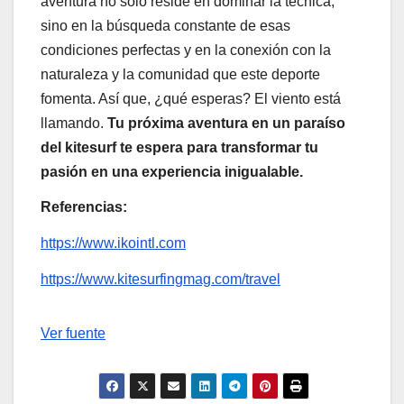
aventura no solo reside en dominar la técnica,
sino en la búsqueda constante de esas
condiciones perfectas y en la conexión con la
naturaleza y la comunidad que este deporte
fomenta. Así que, ¿qué esperas? El viento está
llamando.
Tu próxima aventura en un paraíso
del kitesurf te espera para transformar tu
pasión en una experiencia inigualable.
Referencias:
https://www.ikointl.com
https://www.kitesurfingmag.com/travel
Navegación
Ver fuente
de
entradas