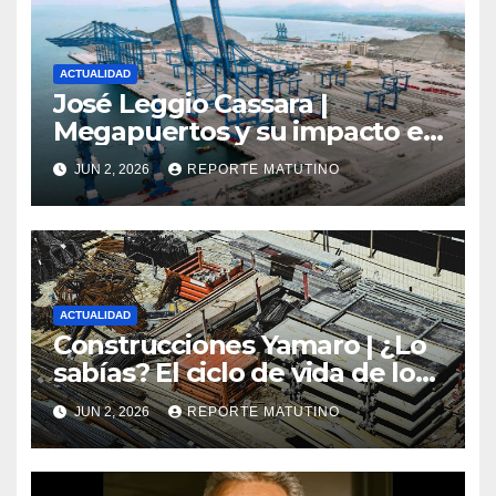
ACTUALIDAD
José Leggio Cassara |
Megapuertos y su impacto en
el turismo y el comercio
JUN 2, 2026
REPORTE MATUTINO
global
ACTUALIDAD
Construcciones Yamaro | ¿Lo
sabías? El ciclo de vida de los
materiales de construcción
JUN 2, 2026
REPORTE MATUTINO
revoluciona eficiencia en
proyectos modernos