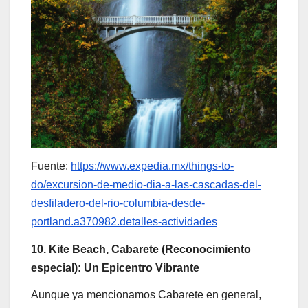
Fuente:
https://www.expedia.mx/things-to-
do/excursion-de-medio-dia-a-las-cascadas-del-
desfiladero-del-rio-columbia-desde-
portland.a370982.detalles-actividades
10. Kite Beach, Cabarete (Reconocimiento
especial): Un Epicentro Vibrante
Aunque ya mencionamos Cabarete en general,