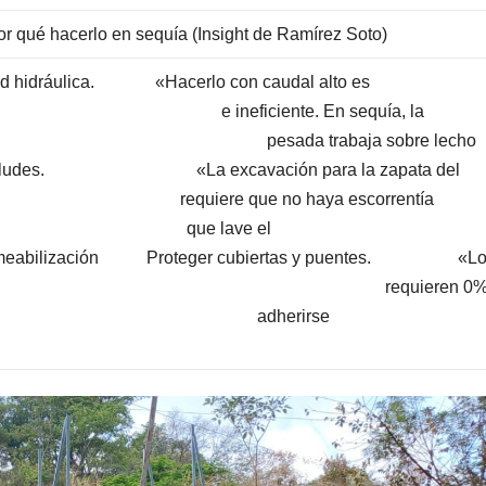
acerlo en sequía (Insight de Ramírez Soto)
d hidráulica. «Hacerlo con caudal alto es
ciente. En sequía, la
a trabaja sobre lecho
ar taludes. «La excavación para la zapata del
 no haya escorrentía
 lave el
n Proteger cubiertas y puentes. «Lo
s asfálticas requieren 0% 
a adherirse
tamente.