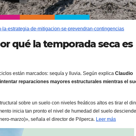
n-la-estrategia-de-mitigacion-se-prevendran-contingencias
or qué la temporada seca es
ciclos están marcados: sequía y lluvia. Según explica
Claudio
 intentar reparaciones mayores estructurales mientras el su
ructural sobre un suelo con niveles freáticos altos es tirar el din
mento inicia tan pronto el nivel de humedad del suelo desciende
enero-marzo)», señala el director de Pilperca.
Leer más