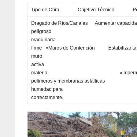
Tipo de Obra Objetivo Técnico Por qué h
Dragado de Ríos/Canales Aumentar capacida
peligroso e inefi
maquinaria pesad
firme «Muros de Contención Estabiliz
muro requiere que
activa que
material «Impermeabilizació
polímeros y membrana
humedad par
correc