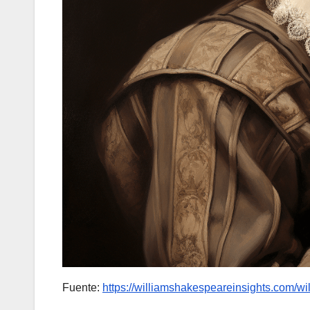
Fuente:
https://williamshakespeareinsights.com/w