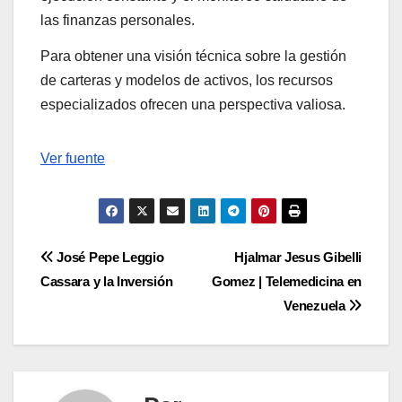
las finanzas personales.
Para obtener una visión técnica sobre la gestión
de carteras y modelos de activos, los recursos
especializados ofrecen una perspectiva valiosa.
Navegación
Ver fuente
de
entradas
Navegación
José Pepe Leggio
Hjalmar Jesus Gibelli
Cassara y la Inversión
Gomez | Telemedicina en
de
Venezuela
entradas