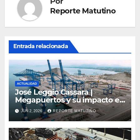
Por
Reporte Matutino
Entrada relacionada
ACTUALIDAD
José Leggio Cassara |
Megapuertos y su impacto en
el turismo y el comercio
JUN 2, 2026
REPORTE MATUTINO
global