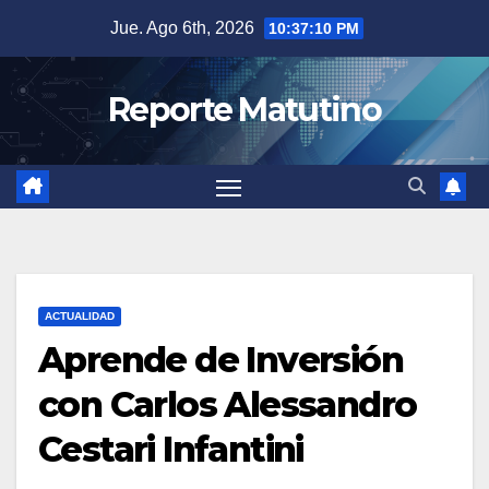
Saltar
Jue. Ago 6th, 2026
10:37:12 PM
al
contenido
Reporte Matutino
ACTUALIDAD
Aprende de Inversión
con Carlos Alessandro
Cestari Infantini