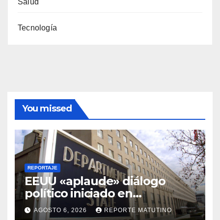
Salud
Tecnología
You missed
REPORTAJE
EEUU «aplaude» diálogo
político iniciado en
Venezuela
AGOSTO 6, 2026
REPORTE MATUTINO