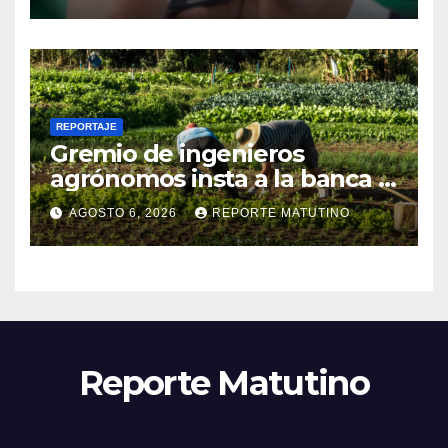
útil
REPORTAJE
Gremio de ingenieros
agrónomos insta a la banca a
financiar la agricultura
AGOSTO 6, 2026
REPORTE MATUTINO
familiar
Reporte Matutino