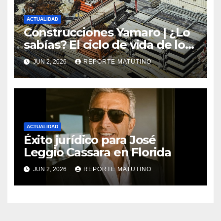
ACTUALIDAD
Construcciones Yamaro | ¿Lo
sabías? El ciclo de vida de los
materiales de construcción
JUN 2, 2026
REPORTE MATUTINO
revoluciona eficiencia en
proyectos modernos
ACTUALIDAD
Éxito jurídico para José
Leggio Cassara en Florida
JUN 2, 2026
REPORTE MATUTINO