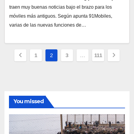
traen muy buenas noticias bajo el brazo para los
móviles más antiguos. Según apunta 91Mobiles,
varias de las nuevas funciones de…
Paginación
1
2
3
…
111
de
entradas
You missed