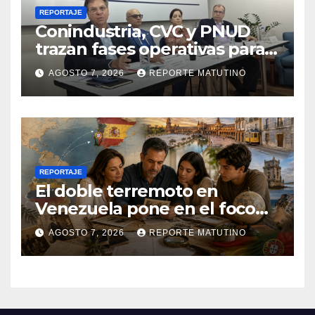
REPORTAJE
Conindustria, CVC y PNUD
trazan fases operativas para
reconstruir a Venezuela
AGOSTO 7, 2026
REPORTE MATUTINO
REPORTAJE
El doble terremoto en
Venezuela pone en el foco
las alternativas legales para
AGOSTO 7, 2026
REPORTE MATUTINO
solicitar la nacionalidad por
parte de personas con
vínculos familiares en España
y Portugal