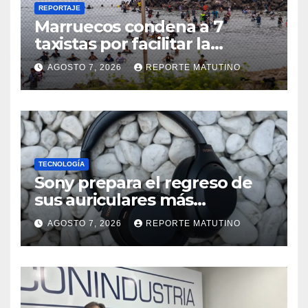
REPORTAJE
Marruecos condena a 7
taxistas por facilitar la
migración irregular hacia
AGOSTO 7, 2026
REPORTE MATUTINO
Ceuta
TECNOLOGÍA
Sony prepara el regreso de
sus auriculares más
vendidos, ahora más baratos
AGOSTO 7, 2026
REPORTE MATUTINO