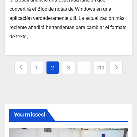
convertirá el Bloc de notas de Windows en una
aplicación verdaderamente útil. La actualización más
reciente añadirá herramientas para cambiar el formato
de texto,…
Paginación
1
2
3
…
111
de
entradas
You missed