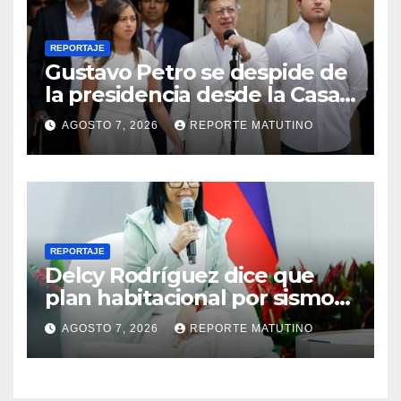
REPORTAJE
Gustavo Petro se despide de
la presidencia desde la Casa
de Nariño
AGOSTO 7, 2026
REPORTE MATUTINO
REPORTAJE
Delcy Rodríguez dice que
plan habitacional por sismos
ha beneficiado a unas 2.000
AGOSTO 7, 2026
REPORTE MATUTINO
personas en una semana