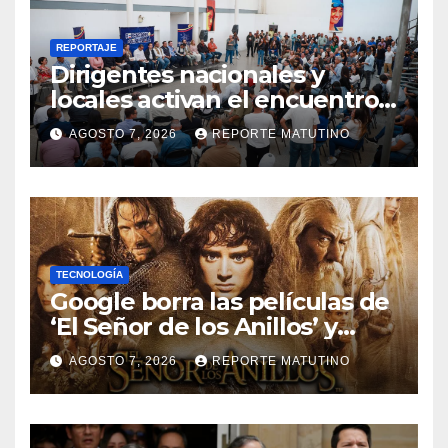
REPORTAJE
Dirigentes nacionales y
locales activan el encuentro
«Repensando a Venezuela»
AGOSTO 7, 2026
REPORTE MATUTINO
para impulsar propuestas
desde las comunidades
TECNOLOGÍA
Google borra las películas de
‘El Señor de los Anillos’ y
reabre el debate sobre la
AGOSTO 7, 2026
REPORTE MATUTINO
propiedad digital