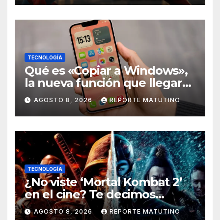
esa teoría
TECNOLOGÍA
Qué es «Copiar a Windows»,
la nueva función que llegará
al iPhone solo para Europa
AGOSTO 8, 2026
REPORTE MATUTINO
TECNOLOGÍA
¿No viste ‘Mortal Kombat 2’
en el cine? Te decimos
dónde verla en streaming
AGOSTO 8, 2026
REPORTE MATUTINO
ahora mismo y te damos tres