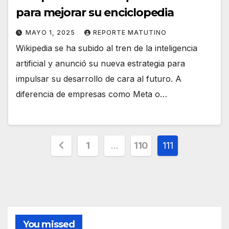
para mejorar su enciclopedia
MAYO 1, 2025
REPORTE MATUTINO
Wikipedia se ha subido al tren de la inteligencia
artificial y anunció su nueva estrategia para
impulsar su desarrollo de cara al futuro. A
diferencia de empresas como Meta o…
Paginación
1
…
110
111
de
entradas
You missed