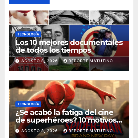
TECNOLOGÍA
Los 10 mejores documentales
de todos los tiempos
AGOSTO 8, 2026
REPORTE MATUTINO
TECNOLOGÍA
¿Se acabó la fatiga del cine
de superhéroes? 10 motivos
por los que ‘Spider-Man:
AGOSTO 8, 2026
REPORTE MATUTINO
Brand New Day» desmiente