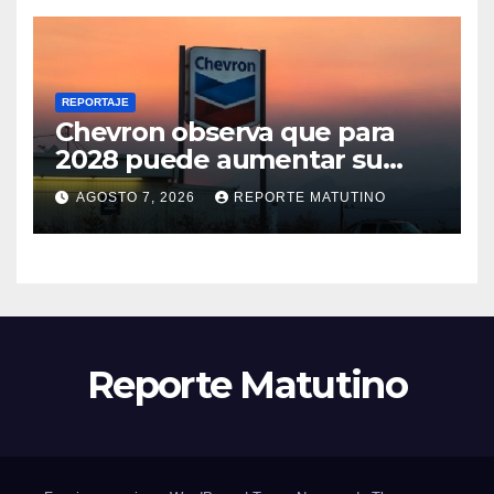
REPORTAJE
Chevron observa que para
2028 puede aumentar su
producción en Venezuela y
AGOSTO 7, 2026
REPORTE MATUTINO
extraer alrededor de 420.000
barriles diarios
Reporte Matutino