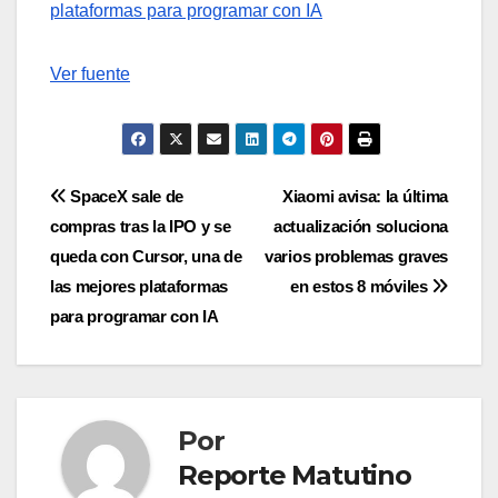
plataformas para programar con IA
Ver fuente
Navegación
SpaceX sale de
Xiaomi avisa: la última
compras tras la IPO y se
actualización soluciona
de
queda con Cursor, una de
varios problemas graves
entradas
las mejores plataformas
en estos 8 móviles
para programar con IA
Por
Reporte Matutino