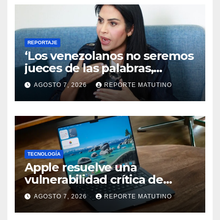
REPORTAJE
‘Los venezolanos no seremos
jueces de las palabras,
seremos testigos de los
AGOSTO 7, 2026
REPORTE MATUTINO
resultados’
TECNOLOGÍA
Apple resuelve una
vulnerabilidad crítica de
macOS: actualiza tu Mac
AGOSTO 7, 2026
REPORTE MATUTINO
ahora