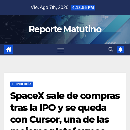
Saltar
Vie. Ago 7th, 2026
4:18:56 PM
al
contenido
Reporte Matutino
TECNOLOGÍA
SpaceX sale de compras
tras la IPO y se queda
con Cursor, una de las