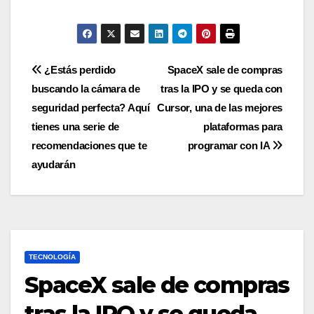
Navegación
¿Estás perdido
SpaceX sale de compras
buscando la cámara de
tras la IPO y se queda con
de
seguridad perfecta? Aquí
Cursor, una de las mejores
entradas
tienes una serie de
plataformas para
recomendaciones que te
programar con IA
ayudarán
TECNOLOGÍA
SpaceX sale de compras
tras la IPO y se queda