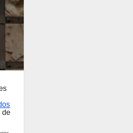
es
dos
a de