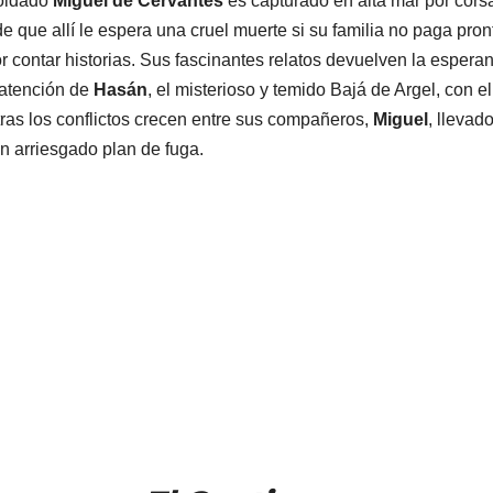
soldado
Miguel de Cervantes
es capturado en alta mar por cors
 que allí le espera una cruel muerte si su familia no paga pron
r contar historias. Sus fascinantes relatos devuelven la espera
 atención de
Hasán
, el misterioso y temido Bajá de Argel, con e
tras los conflictos crecen entre sus compañeros,
Miguel
, llevad
n arriesgado plan de fuga.