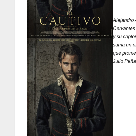
Alejandro 
Cervantes 
y su capto
suma un pr
que promet
Julio Peña