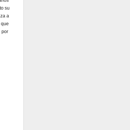
arios
to su
nza a
l que
o por