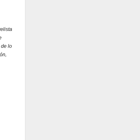
elista
e
 de lo
ón,