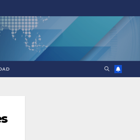
DAD
es