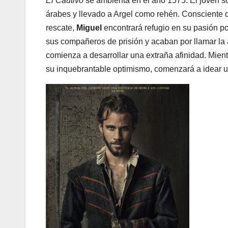
El Cautivo
se ambienta en el año 1575. El joven 
árabes y llevado a Argel como rehén. Consciente de
rescate,
Miguel
encontrará refugio en su pasión po
sus compañeros de prisión y acaban por llamar la
comienza a desarrollar una extraña afinidad. Mien
su inquebrantable optimismo, comenzará a idear u