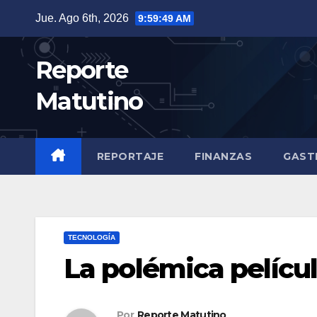
Saltar
Jue. Ago 6th, 2026
9:59:51 AM
al
contenido
Reporte
Matutino
REPORTAJE
FINANZAS
GAST
TECNOLOGÍA
La polémica pelícu
Por
Reporte Matutino