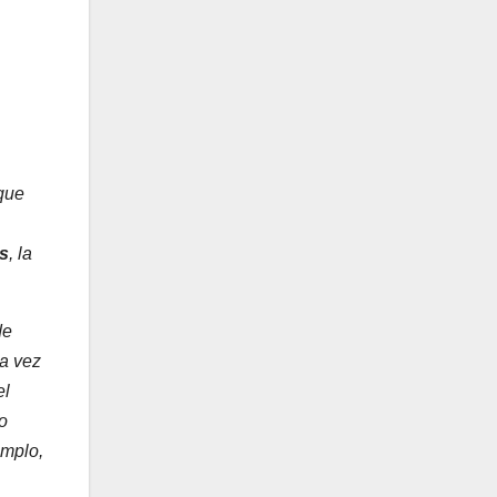
 que
s
, la
de
ra vez
el
o
emplo,